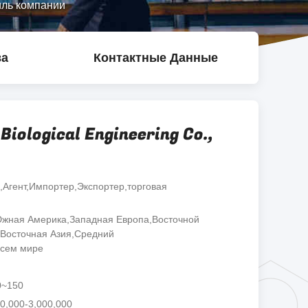
филь компании
ва
Контактные Данные
Biological Engineering Co.,
,Агент,Импортер,Экспортер,торговая
жная Америка,Западная Европа,Восточной
-Восточная Азия,Средний
всем мире
0~150
0,000-3,000,000