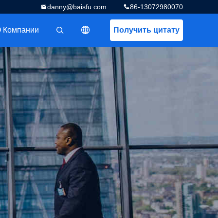
danny@baisfu.com
86-13072980070
 Компании
Получить цитату
描述