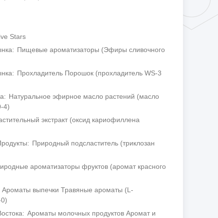
ive Stars
ынка
Пищевые ароматизаторы (Эфиры сливочного
ынка
Прохладитель Порошок (прохладитель WS-3
ка
Натуральное эфирное масло растений (масло
-4)
астительный экстракт (оксид кариофиллена
Продукты
Природный подсластитель (триклозан
иродные ароматизаторы фруктов (аромат красного
Ароматы выпечки Травяные ароматы (L-
-0)
Востока
Ароматы молочных продуктов Аромат и