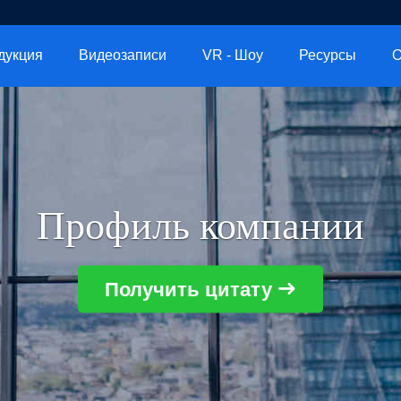
дукция
Видеозаписи
VR - Шоу
Ресурсы
О
Профиль компании
Получить цитату