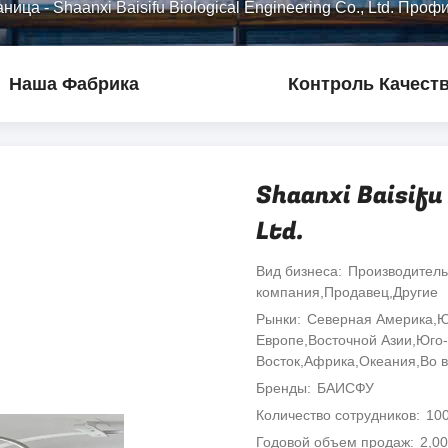
аница
-
Shaanxi Baisifu Biological Engineering Co., Ltd. Про
Наша Фабрика
Контроль Качест
Shaanxi Baisifu 
Ltd.
Вид бизнеса
Производитель
компания,Продавец,Другие
Рынки
Северная Америка,Ю
Европе,Восточной Азии,Юго
Восток,Африка,Океания,Во 
Бренды
БАИСФУ
Количество сотрудников
10
Годовой объем продаж
2,00