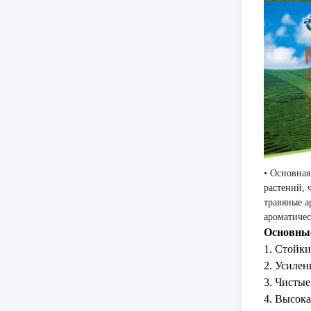
• Основна
растений, 
травяные а
ароматичес
Основные
1. Стойк
2. Усиле
3. Чисты
4. Высок