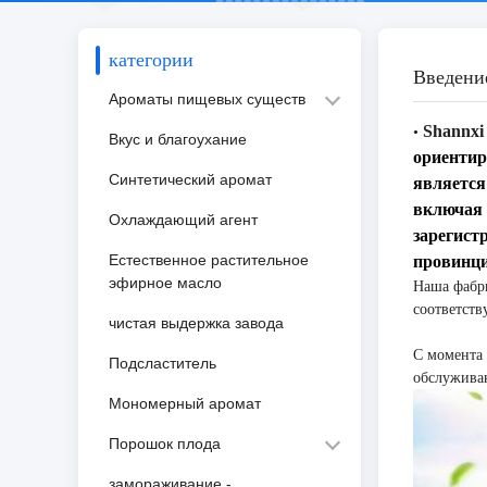
категории
Введени
Ароматы пищевых существ
Shannxi
•
Вкус и благоухание
ориентир
Синтетический аромат
является
включая 
Охлаждающий агент
зарегист
Естественное растительное
провинц
эфирное масло
Наша фабри
соответств
чистая выдержка завода
С момента 
Подсластитель
обслуживан
Мономерный аромат
Порошок плода
замораживание -